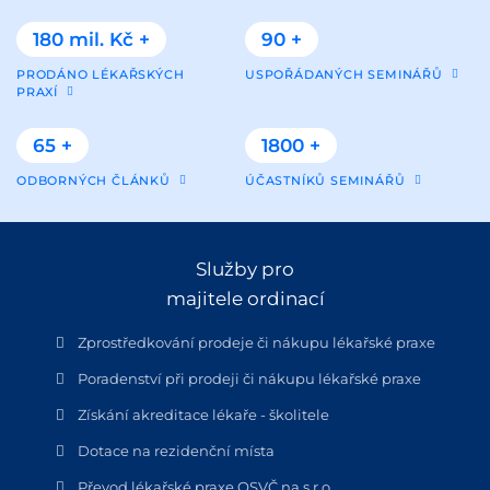
180 mil. Kč +
90 +
PRODÁNO LÉKAŘSKÝCH
USPOŘÁDANÝCH SEMINÁŘŮ
PRAXÍ
65 +
1800 +
ODBORNÝCH ČLÁNKŮ
ÚČASTNÍKŮ SEMINÁŘŮ
Služby pro
majitele ordinací
Zprostředkování prodeje či nákupu lékařské praxe
Poradenství při prodeji či nákupu lékařské praxe
Získání akreditace lékaře - školitele
Dotace na rezidenční místa
Převod lékařské praxe OSVČ na s.r.o.