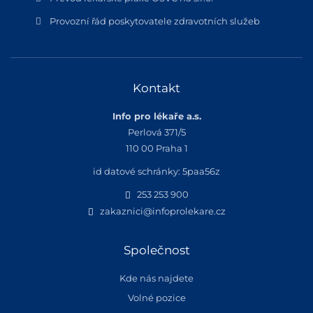
Provozní řád poskytovatele zdravotních služeb
Kontakt
Info pro lékaře a.s.
Perlová 371/5
110 00 Praha 1
id datové schránky: 5paa56z
253 253 900
zakaznici@infoprolekare.cz
Společnost
Kde nás najdete
Volné pozice