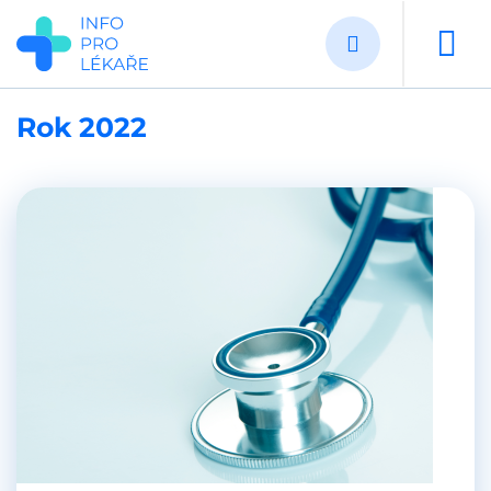
Přejít
k
hlavnímu
obsahu
Rok 2022