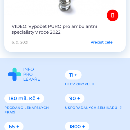
VIDEO: Výpočet PURO pro ambulantní
specialisty v roce 2022
6. 9. 2021
Přečíst celé
11 +
LET V OBORU
180 mil. Kč +
90 +
PRODÁNO LÉKAŘSKÝCH
USPOŘÁDANÝCH SEMINÁŘŮ
PRAXÍ
65 +
1800 +