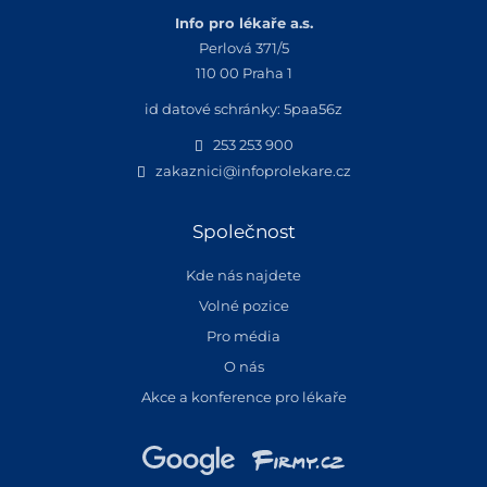
Info pro lékaře a.s.
Perlová 371/5
110 00 Praha 1
id datové schránky: 5paa56z
253 253 900
zakaznici@infoprolekare.cz
Společnost
Kde nás najdete
Volné pozice
Pro média
O nás
Akce a konference pro lékaře