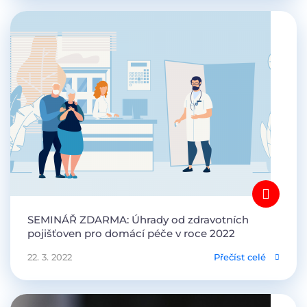
SEMINÁŘ ZDARMA: Úhrady od zdravotních
pojišťoven pro domácí péče v roce 2022
22. 3. 2022
Přečíst celé