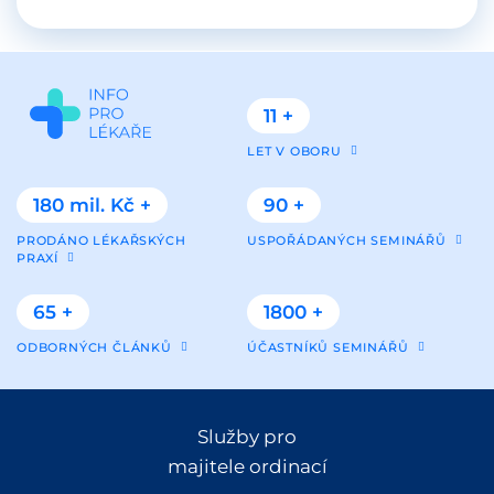
11 +
LET V OBORU
180 mil. Kč +
90 +
PRODÁNO LÉKAŘSKÝCH
USPOŘÁDANÝCH SEMINÁŘŮ
PRAXÍ
65 +
1800 +
ODBORNÝCH ČLÁNKŮ
ÚČASTNÍKŮ SEMINÁŘŮ
Služby pro
majitele ordinací