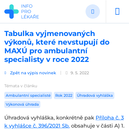
Přejít
k
hlavnímu
obsahu
Tabulka vyjmenovaných
výkonů, které nevstupují do
MAXÚ pro ambulantní
specialisty v roce 2022
Zpět na výpis novinek
9. 5. 2022
Témata v článku
Ambulantní specialisté
Rok 2022
Úhradová vyhláška
Výkonová úhrada
Úhradová vyhláška, konkrétně pak
Příloha č. 3
k vyhlášce č. 396/2021 Sb.
obsahuje v části A) 1.