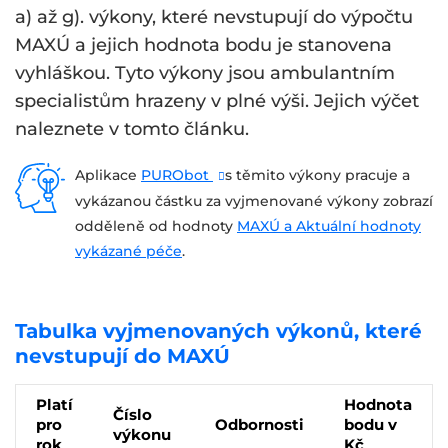
a) až g). výkony, které nevstupují do výpočtu
MAXÚ a jejich hodnota bodu je stanovena
vyhláškou. Tyto výkony jsou ambulantním
specialistům hrazeny v plné výši. Jejich výčet
naleznete v tomto článku.
Aplikace
PURObot
s těmito výkony pracuje a
vykázanou částku za vyjmenované výkony zobrazí
odděleně od hodnoty
MAXÚ a Aktuální hodnoty
vykázané péče
.
Tabulka vyjmenovaných výkonů, které
nevstupují do MAXÚ
Platí
Hodnota
Číslo
pro
Odbornosti
bodu v
výkonu
rok
Kč