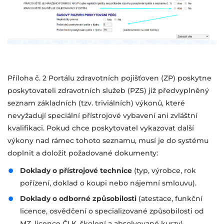
Příloha č. 2 Portálu zdravotních pojišťoven (ZP) poskytne
poskytovateli zdravotních služeb (PZS) již předvyplněný
seznam základních (tzv. triviálních) výkonů, které
nevyžadují speciální přístrojové vybavení ani zvláštní
kvalifikaci. Pokud chce poskytovatel vykazovat další
výkony nad rámec tohoto seznamu, musí je do systému
doplnit a doložit požadované dokumenty:
Doklady o přístrojové technice
(typ, výrobce, rok
pořízení, doklad o koupi nebo nájemní smlouvu).
Doklady o odborné způsobilosti
(atestace, funkční
licence, osvědčení o specializované způsobilosti od
MZ, licence ČLK, školení a absolvované kurzy).