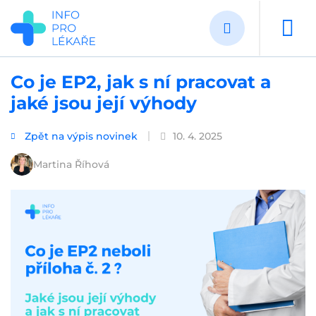
Přejít
k
hlavnímu
obsahu
Co je EP2, jak s ní pracovat a
jaké jsou její výhody
Zpět na výpis novinek
10. 4. 2025
Martina Říhová