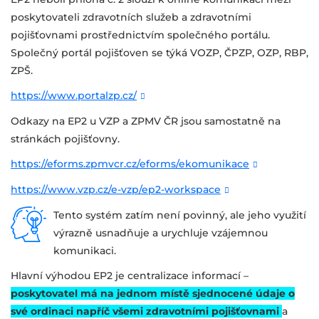
poskytovateli zdravotních služeb a zdravotními
pojišťovnami prostřednictvím společného portálu.
Společný portál pojišťoven se týká VOZP, ČPZP, OZP, RBP,
ZPŠ.
https://www.portalzp.cz/
Odkazy na EP2 u VZP a ZPMV ČR jsou samostatně na
stránkách pojišťovny.
https://eforms.zpmvcr.cz/eforms/ekomunikace
https://www.vzp.cz/e-vzp/ep2-workspace
Tento systém zatím není povinný, ale jeho využití
výrazně usnadňuje a urychluje vzájemnou
komunikaci.
Hlavní výhodou EP2 je centralizace informací –
poskytovatel má na jednom místě sjednocené údaje o
své ordinaci napříč všemi zdravotními pojišťovnami
a