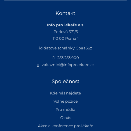
Kontakt
Info pro lékaře a.s.
Perlová 371/5
110 00 Praha 1
id datové schránky: 5paa56z
253 253 900
zakaznici@infoprolekare.cz
Společnost
Kde nás najdete
Volné pozice
Pro média
O nás
Akce a konference pro lékaře