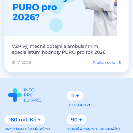
VZP výjimečně odtajnila ambulantním
specialistům hodnoty PURO pro rok 2026
31. 7. 2026
Přečíst celé
11 +
LET V OBORU
180 mil. Kč +
90 +
PRODÁNO LÉKAŘSKÝCH
USPOŘÁDANÝCH SEMINÁŘŮ