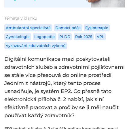
Témata v článku
Ambulantní specialisté
Domácí péče
Fyzioterapie
Gynekologie
Logopedie
PLDD
Rok 2025
VPL
Vykazování zdravotních výkonů
Digitální komunikace mezi poskytovateli
zdravotních služeb a zdravotními pojišťovnami
se stále více přesouvá do online prostředí.
Jedním z nástrojů, který tento proces
usnadňuje, je systém EP2. Co přesně tato
elektronická příloha č. 2 nabízí, jak s ní
efektivně pracovat a proč by se ji měl naučit
používat každý zdravotník?
EP2 neboli příloha č. 2 slouží k online komunikaci mezi