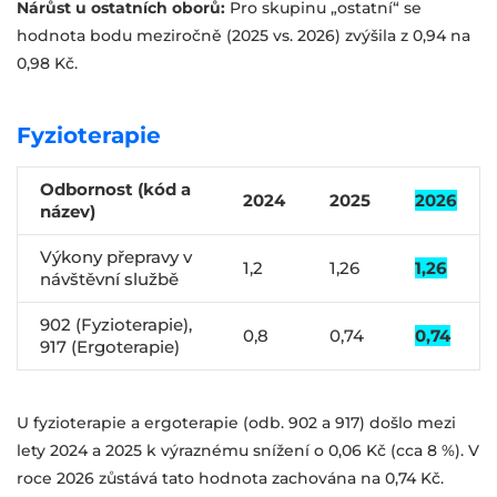
Nárůst u ostatních oborů:
Pro skupinu „ostatní“ se
hodnota bodu meziročně (2025 vs. 2026) zvýšila z 0,94 na
0,98 Kč.
Fyzioterapie
Odbornost (kód a
2024
2025
2026
název)
Výkony přepravy v
1,2
1,26
1,26
návštěvní službě
902 (Fyzioterapie),
0,8
0,74
0,74
917 (Ergoterapie)
U fyzioterapie a ergoterapie (odb. 902 a 917) došlo mezi
lety 2024 a 2025 k výraznému snížení o 0,06 Kč (cca 8 %). V
roce 2026 zůstává tato hodnota zachována na 0,74 Kč.