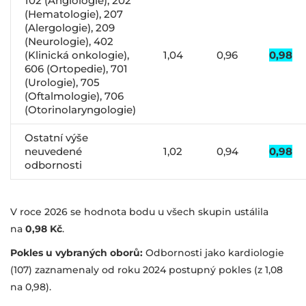
102 (Angiologie), 202
(Hematologie), 207
(Alergologie), 209
(Neurologie), 402
(Klinická onkologie),
1,04
0,96
0,98
606 (Ortopedie), 701
(Urologie), 705
(Oftalmologie), 706
(Otorinolaryngologie)
Ostatní výše
neuvedené
1,02
0,94
0,98
odbornosti
V roce 2026 se hodnota bodu u všech skupin ustálila
na
0,98 Kč
.
Pokles u vybraných oborů:
Odbornosti jako kardiologie
(107) zaznamenaly od roku 2024 postupný pokles (z 1,08
na 0,98).