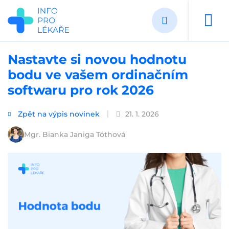
Přejít
k
hlavnímu
obsahu
Nastavte si novou hodnotu
bodu ve vašem ordinačním
softwaru pro rok 2026
Zpět na výpis novinek
21. 1. 2026
Mgr. Bianka Janiga Tóthová