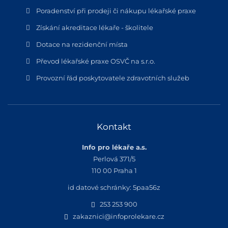
Poradenství při prodeji či nákupu lékařské praxe
Získání akreditace lékaře - školitele
Dotace na rezidenční místa
Převod lékařské praxe OSVČ na s.r.o.
Provozní řád poskytovatele zdravotních služeb
Kontakt
Info pro lékaře a.s.
Perlová 371/5
110 00 Praha 1
id datové schránky: 5paa56z
253 253 900
zakaznici@infoprolekare.cz