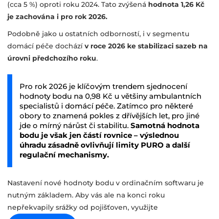
(cca 5 %) oproti roku 2024. Tato zvýšená
hodnota 1,26 Kč
je zachována i pro rok 2026.
Podobně jako u ostatních odborností, i v segmentu
domácí péče dochází
v roce 2026 ke stabilizaci sazeb na
úrovni předchozího roku
.
Pro rok 2026 je klíčovým trendem sjednocení
hodnoty bodu na 0,98 Kč u většiny ambulantních
specialistů i domácí péče. Zatímco pro některé
obory to znamená pokles z dřívějších let, pro jiné
jde o mírný nárůst či stabilitu.
Samotná hodnota
bodu je však jen částí rovnice – výslednou
úhradu zásadně ovlivňují limity PURO a další
regulační mechanismy.
Nastavení nové hodnoty bodu v ordinačním softwaru je
nutným základem. Aby vás ale na konci roku
nepřekvapily srážky od pojišťoven, využijte