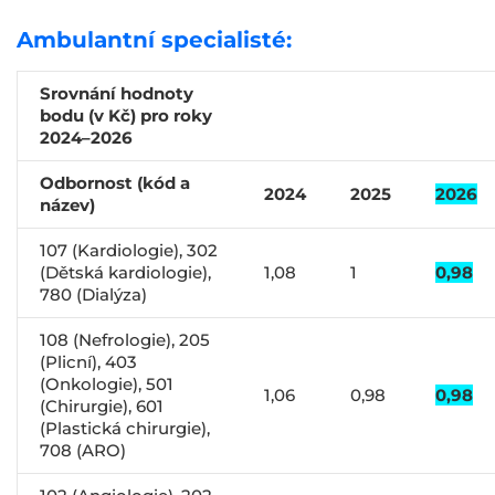
Ambulantní specialisté:
Srovnání hodnoty
bodu (v Kč) pro roky
2024–2026
Odbornost (kód a
2024
2025
2026
název)
107 (Kardiologie), 302
(Dětská kardiologie),
1,08
1
0,98
780 (Dialýza)
108 (Nefrologie), 205
(Plicní), 403
(Onkologie), 501
1,06
0,98
0,98
(Chirurgie), 601
(Plastická chirurgie),
708 (ARO)