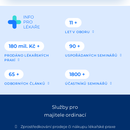
11 +
LET V OBORU
180 mil. Kč +
90 +
PRODÁNO LÉKAŘSKÝCH
USPOŘÁDANÝCH SEMINÁŘŮ
PRAXÍ
65 +
1800 +
ODBORNÝCH ČLÁNKŮ
ÚČASTNÍKŮ SEMINÁŘŮ
Služby pro
majitele ordinací
Zprostředkování prodeje či nákupu lékařské praxe