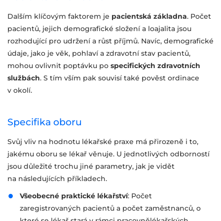
Dalším klíčovým faktorem je
pacientská základna
. Počet
pacientů, jejich demografické složení a loajalita jsou
rozhodující pro udržení a růst příjmů. Navíc, demografické
údaje, jako je věk, pohlaví a zdravotní stav pacientů,
mohou ovlivnit poptávku po
specifických zdravotních
službách
. S tím vším pak souvisí také pověst ordinace
v okolí.
Specifika oboru
Svůj vliv na hodnotu lékařské praxe má přirozeně i to,
jakému oboru se lékař věnuje. U jednotlivých odborností
jsou důležité trochu jiné parametry, jak je vidět
na následujících příkladech.
Všeobecné praktické lékařství
: Počet
zaregistrovaných pacientů a počet zaměstnanců, o
které se lékař stará v rámci pracovnělékařských