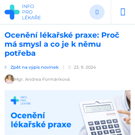
Přejít
k
hlavnímu
obsahu
Ocenění lékařské praxe: Proč
má smysl a co je k němu
potřeba
Zpět na výpis novinek
23. 9. 2024
Mgr. Andrea Formánková