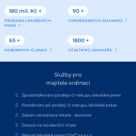
180 mil. Kč +
90 +
PRODÁNO LÉKAŘSKÝCH
USPOŘÁDANÝCH SEMINÁŘŮ
PRAXÍ
65 +
1800 +
ODBORNÝCH ČLÁNKŮ
ÚČASTNÍKŮ SEMINÁŘŮ
Služby pro
majitele ordinací
Zprostředkování prodeje či nákupu lékařské praxe
Poradenství při prodeji či nákupu lékařské praxe
Získání akreditace lékaře - školitele
Dotace na rezidenční místa
Převod lékařské praxe OSVČ na s.r.o.