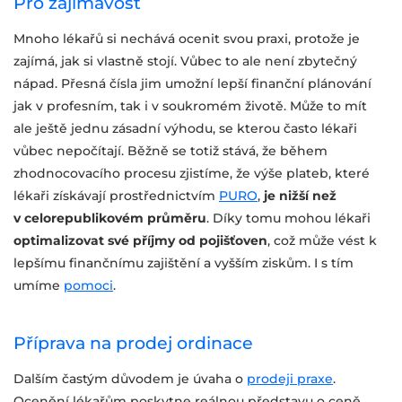
Pro zajímavost
Mnoho lékařů si nechává ocenit svou praxi, protože je
zajímá, jak si vlastně stojí. Vůbec to ale není zbytečný
nápad. Přesná čísla jim umožní lepší finanční plánování
jak v profesním, tak i v soukromém životě. Může to mít
ale ještě jednu zásadní výhodu, se kterou často lékaři
vůbec nepočítají. Běžně se totiž stává, že během
zhodnocovacího procesu zjistíme, že výše plateb, které
lékaři získávají prostřednictvím
PURO
,
je nižší než
v celorepublikovém průměru
. Díky tomu mohou lékaři
optimalizovat své příjmy od pojišťoven
, což může vést k
lepšímu finančnímu zajištění a vyšším ziskům. I s tím
umíme
pomoci
.
Příprava na prodej ordinace
Dalším častým důvodem je úvaha o
prodeji praxe
.
Ocenění lékařům poskytne reálnou představu o ceně,