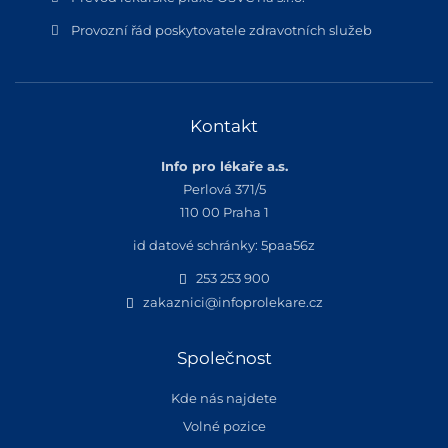
Provozní řád poskytovatele zdravotních služeb
Kontakt
Info pro lékaře a.s.
Perlová 371/5
110 00 Praha 1
id datové schránky: 5paa56z
253 253 900
zakaznici@infoprolekare.cz
Společnost
Kde nás najdete
Volné pozice