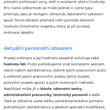
původní pořizovací ceny, stáří a současné účetní hodnoty.
Pro různé odbornosti se může jednat o různé typy
přístrojů, jako je rentgen, ultrazvuk, laboratorní vybavení
apod. Tento detailní přehled nám pomůže stanovit
hodnotu hmotného majetku, který je při prodeji
ordinace zásadní.
Aktuální personální obsazení
Prodej ordinace a její hodnotu zásadně ovlivňuje také
hodnota lidí
. Proto potřebujeme znát kompletní seznam
všech vašich zaměstnanců, včetně jejich pracovních pozic
a velikosti jejich pracovního úvazku (plný úvazek,
poloviční úvazek apod.) a jejich mzdových nákladů.
Například může jít o
lékaře
,
zdravotní sestry
,
administrativní pracovníky
,
technický personál
a další.
Také je užitečné uvést délku zaměstnaneckého poměru
jednotlivých zaměstnanců a jakékoli speciální kvalifikace,